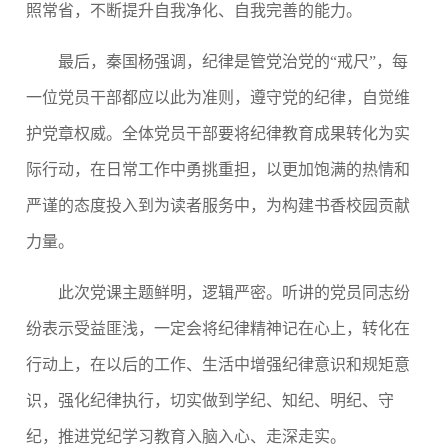
照常省，不断提升自我净化、自我完善的能力。
最后，秦国杨强调，纪律是管党治党的
“戒尺”，每
一位党员干部都应以此为准则，遵守党的纪律，自觉维
护党章权威。全体党员干部要将纪律教育成果转化为实
际行动，在日常工作中勇挑重担，以更加饱满的热情和
严谨的态度投入到为读者服务中，为构建书香校园贡献
力量。
此次党课主题鲜明，逻辑严密。
听讲的党员同志纷
纷表示受益匪浅，一定会将
纪律
精神记在心上，转化在
行动上，在以后的工作
、
生活
中
增强纪律意识和规矩意
识，
强化纪律执行，切实做到学纪、知纪、明纪、守
纪
，
推进党纪学习教育
入脑入心、走深走实
。