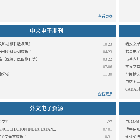
查看更多
中文电子期刊
文科技期刊数据库》
10-23
·
畅想之
报刊资料系列数据库
04-23
·
超星电
堆（晚清、民国期刊等）
03-22
·
书香内
07-06
·
文泉学
度分析
11-30
·
掌阅精
·
中数图
·
CADA
查看更多
外文电子资源
论文库
11-27
·
中科Jo
ENCE CITATION INDEX EXPAN...
07-01
·
博学易
学位论文全文数据库
10-31
·
环球英语