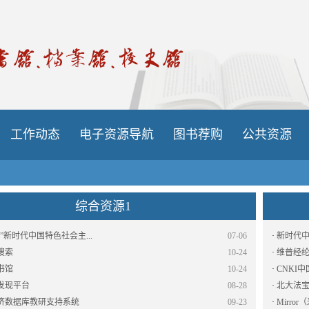
工作动态
电子资源导航
图书荐购
公共资源
综合资源1
”新时代中国特色社会主...
07-06
·
新时代中
搜索
10-24
·
维普经
书馆
10-24
·
CNKI
发现平台
08-28
·
北大法
济数据库教研支持系统
09-23
·
Mirr