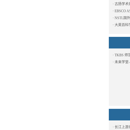
·
古扬学术外
·
EBSCO 
·
NSTL
·
大英百科
·
TKBS 
·
未来学堂
·
长江上游