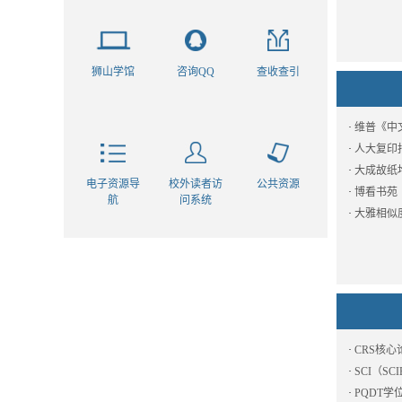
狮山学馆
咨询QQ
查收查引
·
维普《中
·
人大复印
·
大成故纸
电子资源导
校外读者访
公共资源
·
博看书苑
航
问系统
·
大雅相似
·
CRS核心
·
SCI（SCI
·
PQDT