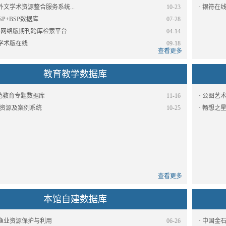
文学术资源整合服务系统...
10-23
·
银符在
ASP+BSP数据库
07-28
国外网络版期刊跨库检索平台
04-14
学术版在线
09-18
查看更多
教育教学数据库
师范教育专题数据库
11-16
·
公图艺术
-资源及案例系统
10-25
·
畅想之
查看更多
本馆自建数据库
渔业资源保护与利用
06-26
·
中国金