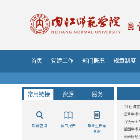
首页
党建工作
部门概况
规章制度
常用链接
资源
服务
·
“红色讲堂
·
读秀学术
·
百链云图
馆藏查询
读书报告
毕业生档案
·
世图学术
查询
·
国研网经