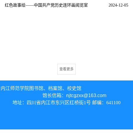
红色故事绘——中国共产党历史连环画阅览室
2024-12-05
查看更多
内江师范学院图书馆、
档案馆、校史馆
馆长信箱：
njtcgzxx@163.com
地址：四川省内江市东兴区红桥街1号 邮编：641100