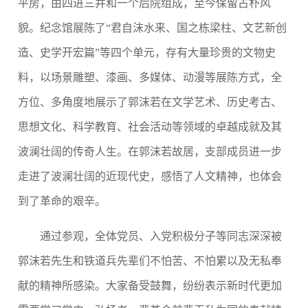
平房，由四进三井和一个后院组成，至今保留古朴风
貌。纪念馆展陈了“君自沫水来、国之栋梁柱、文艺新创
造、史学开宏篇”等四个单元，存有大量珍贵的文物史
料，以场景雕塑、漆画、多媒体、动漫等展陈方式，全
方位、多角度地展示了郭沫若在文学艺术、历史考古、
思想文化、科学教育、社会活动等领域的卓越成就及其
波澜壮阔的传奇人生。在郭沫若故居，支部成员进一步
走进了波澜壮阔的近现代史，感悟了人文精神，也体会
到了革命的艰辛。
通过参观，全体党员、入党积极分子等同志深深被
郭沫若先生和铁道兵先辈们不怕苦、不怕累以及无私奉
献的精神所感染。大家备受鼓舞，纷纷表示新时代更加