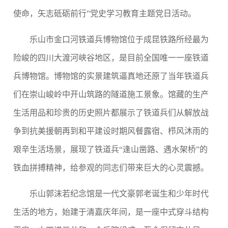
使命，矢志砥砺前行”党史学习教育主题党日活动。
乐山市金口河铁道兵博物馆位于成昆铁路所经最为
险峻的四川大渡河峡谷地区，是目前全国唯一一座铁道
兵博物馆。博物馆的实景建筑逼真地还原了当年铁道兵
们在崇山峻岭中开山筑路的隧道施工景象。馆藏的生产
生活用品和珍贵的历史照片都展示了铁道兵们从解放战
争到抗美援朝再到和平建设时期风餐露宿、栉风沐雨的
艰辛生活场景，展现了铁道兵“逢山凿路、遇水架桥”的
铁血拼搏精神，给参观的同志们带来巨大的心灵震撼。
乐山郭沫若
纪念馆
是一代文豪郭老诞生和少年时代
生活的地方，始建于清嘉庆年间，是一座中式穿斗结构