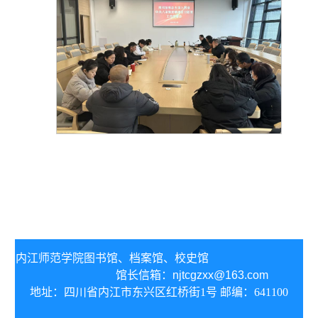
内江师范学院图书馆、
档案馆、校史馆
馆长信箱：
njtcgzxx@163.com
地址：四川省内江市东兴区红桥街1号 邮编：641100