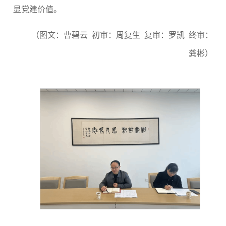
显党建价值。
（图文：曹碧云 初审：周复生 复审：罗凯 终审：
龚彬）