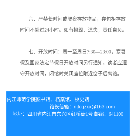
六、严禁长时间或隔夜存放物品，存包柜存放
时间不超过24小时。如有损毁、遗失，责任自负。
七、开放时间：周一至周日7:30—23:00，寒暑
假及国家法定节假日开放时间另行通知。读者应遵
守开放时间，闭馆时关闭座位附近窗子后离馆。
内江师范学院图书馆、
档案馆、校史馆
馆长信箱：
njtcgzxx@163.com
地址：四川省内江市东兴区红桥街1号 邮编：641100