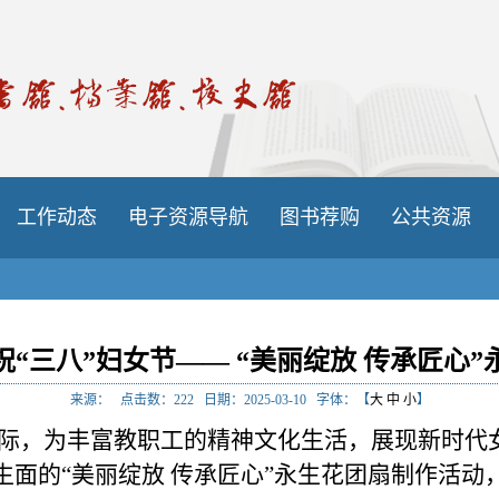
工作动态
电子资源导航
图书荐购
公共资源
“三八”妇女节—— “美丽绽放 传承匠心
来源：
点击数：
222
日期：2025-03-10
字体：【
大
中
小
】
来临之际，为丰富教职工的精神文化生活，展现新时
生面的“美丽绽放 传承匠心”永生花团扇制作活