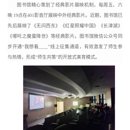
图书馆精心策划了经典影片展映机制，每周五、六
晚 19点在401影音厅展映中外经典影片。近期，图书馆已
先后展映了《无问西东》《红星照耀中国》《长津湖》
《哪吒之魔童降世》等经典影片。图书馆微信公众号同
步开通“我想看____”线上征集通道，有效激发了师生参
与热情，形成“师生共策”的开放式美育模式。