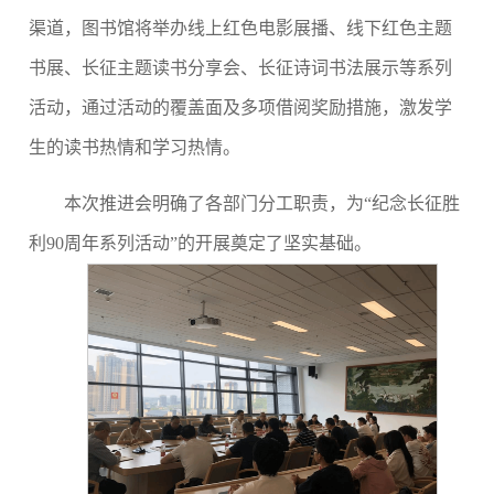
渠道，
图书馆将
举办线上红色电影展播、线下红色主题
书展、长征主题读书分享会、长征诗词书法展示等系列
活动，通过
活动
的
覆盖面
及
多项借阅
奖
励措施
，
激发学
生的读书热情和学习热情。
本次推进会明确
了
各部门
分工职责
，为
“
纪念长征胜
利
90周年
系列活动
”
的开展奠定了坚实基础。