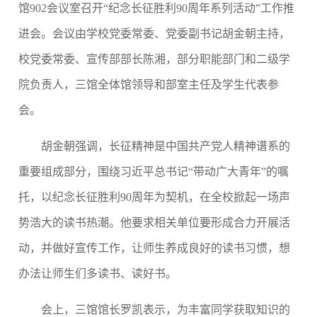
馆
902
会议室召开
“
纪念
长征胜利
90周年
系列活动
”工作推
进会。会议由
学校党委常委、党委副书记胡金朝
主持，
校党委常委、宣传部部长陈湘，部分职能
部门
和二级学
院
负责人
，
三馆全体馆领导和部室主任及学生代表
参
会。
胡金朝
强调，长征精神是中国共产党人精神谱系的
重要组成部分，
围绕
习近平
总书记
“带动广大青年”的嘱
托，以纪念长征胜利90周年为契机，在全校掀起一场声
势浩大的读书热潮。
他要求相关单位要形成合力开展活
动，并做好宣传工作，让师生养成良好的读书习惯，想
办法让师生们多读书、读好书。
会上，三馆馆长罗凯表示，为丰富同学获取知识的