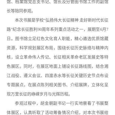
馆、档案馆党总支书记、馆长及分管图书馆工作的副馆
长等陪同参观。
本次书展是学校
“弘扬伟大长征精神 走好新时代长征
路”纪念长征胜利90周年系列重点活动之一，展期至6月7
日。图书馆立足红色文化育人职能，精心遴选优质馆藏
资源，科学规划展区布局，围绕长征历史脉络与精神内
核，设立革命伟人传记、长征相关革命老区发展史等特
色展区。同时，在展区地面上铺设长征路线图，结合湘
江战役、遵义会议、四渡赤水等长征关键历史节点布设
专题展点，在展点陈列相关图书、介绍展牌，立体化呈
现万里长征的峥嵘岁月与光辉历程。
参观过程中，胡金朝副书记一行实地察看了书展整
体展区，认真听取了活动筹备情况介绍，对本次书展给