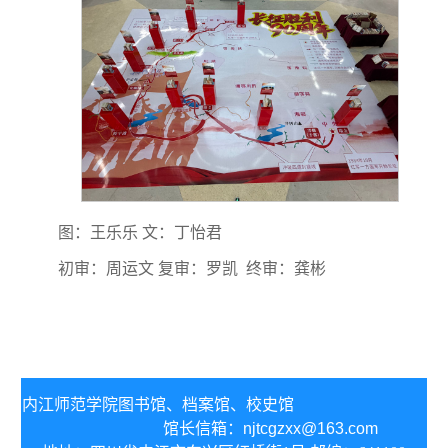
图：王乐乐
文：丁怡君
初审：周运文
复审：罗凯 终审：龚彬
内江师范学院图书馆、
档案馆、校史馆
馆长信箱：
njtcgzxx@163.com