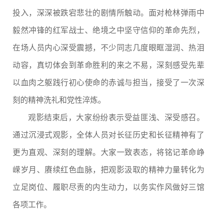
投入，深深被跌宕悲壮的剧情所触动。面对枪林弹雨中
毅然冲锋的红军战士、绝境之中坚守信仰的革命先烈，
在场人员内心深受震撼，不少同志几度眼眶湿润、热泪
动容，真切体会到革命胜利的来之不易，深刻感受先辈
以血肉之躯践行初心使命的赤诚与担当，接受了一次深
刻的精神洗礼和党性淬炼。
观影结束后，大家纷纷表示受益匪浅、深受感召。
通过沉浸式观影，全体人员对长征历史和长征精神有了
更为直观、深刻的理解。大家一致表态，将铭记革命峥
嵘岁月、赓续红色血脉，把观影汲取的精神力量转化为
立足岗位、履职尽责的内生动力，以务实作风做好三馆
各项工作。