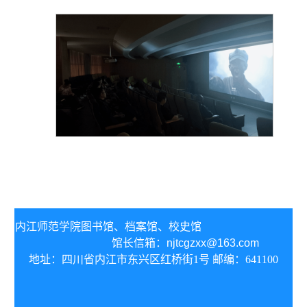
内江师范学院图书馆、
档案馆、校史馆
馆长信箱：
njtcgzxx@163.com
地址：四川省内江市东兴区红桥街1号 邮编：641100