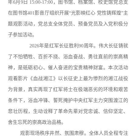
年
6
月
9
日
15:00-17:00
，图书馆、档案馆、校史馆党总支
在图书馆
401
影音厅组织开展
“光影映红心 党性铸辉煌”主
题观影活动，党总支全体党员、预备党员及入党积极分
子参加活动。
2026
年是红军长征胜利
90
周年。伟大长征铸就
了不怕牺牲、百折不挠、浴血奋战、勇往直前的崇高精
神，是砥砺初心、催人奋进的宝贵精神财富。本次活动
观看影片《血战湘江》以长征史上最为惨烈的湘江战役
为背景，真实再现了红军将士在极端恶劣的环境和艰苦
条件下，浴血冲锋、誓死掩护中央红军主力突围渡江的
悲壮历程，生动诠释了革命先辈对党忠诚、信仰坚定、
舍生忘死的崇高政治品格。
观影现场秩序井然、氛围肃穆。全体人员全程专注