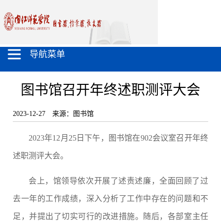
导航菜单
图书馆召开年终述职测评大会
2023-12-27
来源：图书馆
2023
年
12
月
25
日下午，图书馆在
902
会议室召开年终
述职测评大会。
会上
，馆领导
依次
开展了
述
责
述廉，全面回顾了过
去一年的工作成
绩
，
深入分析了工作中存在的问题和不
足，并提出了切实可行的改进措施。
随后，
各
部室主任