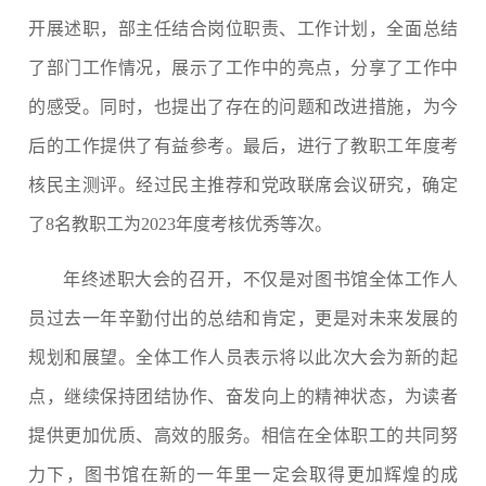
开展
述职
，部主任
结合岗位职责
、工作计划
，全面总结
了部门工作情况，
展示
了工作中的亮点
，
分享了工作中
的感受
。
同时，也
提出
了存在的问题和改进措施，为今
后的工作提供了有益参考。最后，进行了
教职工
年度考
核民主测评
。
经过民主推荐和党政联席会议研究，确定
了
8
名教职工为
2023
年度考核优秀等次。
年终述职
大会
的召开，
不仅是对图书馆全体工作人
员过去一年辛勤付出的
总结和
肯定，更是对未来发展的
规划和展望。全体工作人员表示将以此次大会为新的起
点，继续保持团结协作、奋发向上的精神状态，为读者
提供更加优质、高效的服务。相信在全体
职工
的共同努
力下，图书馆在新的一年里一定会取得更加辉煌的成