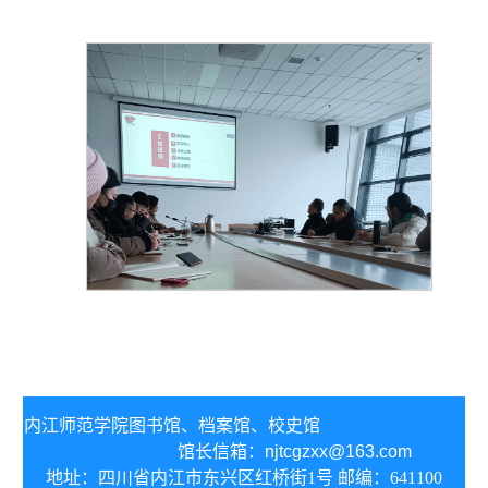
内江师范学院图书馆、
档案馆、校史馆
馆长信箱：
njtcgzxx@163.com
地址：四川省内江市东兴区红桥街1号 邮编：641100