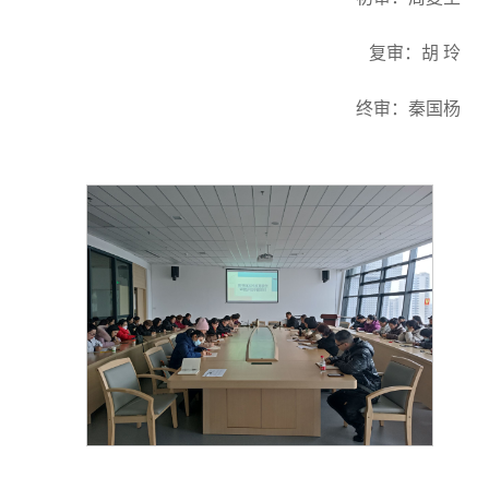
复审：胡 玲
终审：秦国杨