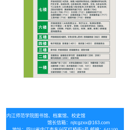
内江师范学院图书馆、
档案馆、校史馆
馆长信箱：
njtcgzxx@163.com
地址：四川省内江市东兴区红桥街1号 邮编：641100