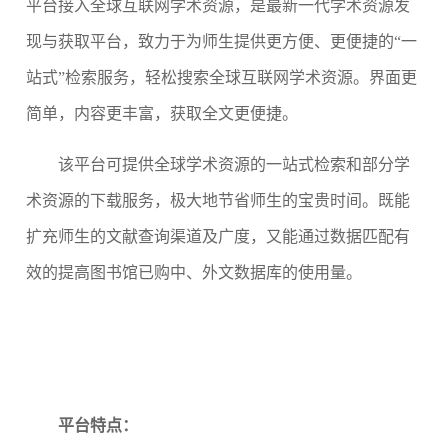
平台
接入全球互联网
学术资源
，是最
新一代学术资源发
现与获取
平台
，致力于为
师生
提供更
方便、更
便捷的
“
一
站式
”
检索
服务
，轻松搜索
全球互联网
学术资源。界面更
简单，内容更丰富，获取全文更便捷。
该
平台
可提供
全球学术资源
的一站式检索和部分
学
术资源的
下载服务
，极大地节省师生的宝贵时间
。既能
扩充师生的文献查询渠道及广度，又能通过数据匹配有
效的提高图书馆已购中、外文数据库的使用量
。
平台特点：