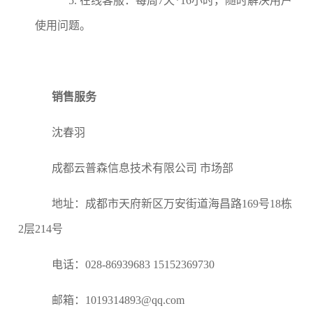
5.
在线客服：每周
7天*16小时，随时解决用户
使用问题。
销售服务
沈春羽
成都云普森信息技术有限公司
市场部
地址：成都市天府新区万安街道海昌路
169号18栋
2层214号
电话：
0
28-86939683 15152369730
邮箱：
1019314893@qq.com