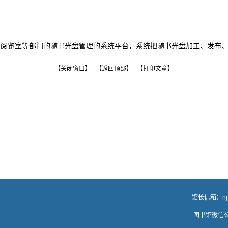
子阅览室等部门的随书光盘管理的系统平台，系统把随书光盘加工、发布
【关闭窗口】
【返回顶部】
【打印文章】
、档案馆、校史馆 馆长信箱：
n
桥街1号 邮编：641100 图书馆微信公众