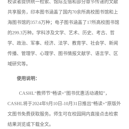
校读者提供统一检索、馆际互借和部分章节传递的文献
共享服务，印本图书涵盖了国内
70
余所高校图书馆和上
海图书馆的
357.6
万种；电子图书涵盖了
17
所高校图书馆
的
299.3
万种。学科涉及文学、艺术、历史、考古、哲
学、政治、军事、经济、法学、教育学、社会学、新闻
传播、管理学、心理学、图书情报文献学、语言学、区
域研究等。
使用说明：
CASHL
“教师节“畅读
+
”图书优惠活动通知”，
CASHL
将于
2024
年
9
月
10
日
-10
月
31
日推出“畅读
+
”原版外
文图书免费获取服务。
师生
可在校园网内直接点击检索
结果浏览或下载全文。