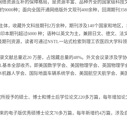
网络资源互补的保障格局，是资源丰富、品种齐全的国家级科技
约9000种；面向全国开通网络版外文现刊400余种，回溯期刊358
主体，收藏外文科技期刊2万余种，期刊涉及140个国家和地区，
收藏印本期刊超过6000 种；语种以英文为主，兼顾日文、德文、
期刊资源，读者可通过NSTL一站式检索到理工农医四大学科
录文献总量近20 万册，占馆藏总量的48%。外文会议录涉及学协会
版物NSTL基本全部收齐。即美国数学学会、美国物理学会、英国物
本机器人学会、国际地面车辆系统学会、美国航空天航学会、美
院所授予的硕士、博士和博士后学位论文220多万篇，每年增加论
01年以来的电子版优秀硕博士论文70多万篇，每年新增约4万篇，涉