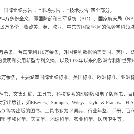
“国际组织报告”、“市场报告”、“技术报告”四个部分。
7，194万多份全文，即国防部和三军系统（AD）、国家航天局（
1.9万多份，收藏美、英、欧亚、中东等国家/地区的优势学科
50万余条、台湾专利110万余条；外国专利数据涵盖美国、英国
发明和实用新型专利文摘，以及1978年以来的欧洲专利和世界知
200万余条，主要涵盖国际组织标准、美国标准、欧洲标准、亚洲
丛书、文集汇编、工具书、科技专著的印刷版和电子版图书，目前馆
ier、Springer、Wiley、Taylor & Francis、 HIS、日本
 University Press、FAO 等等出版的图书。工具书多为字词典、
理科学和化学、天文学、地球科学、农业科学、医药卫生等。