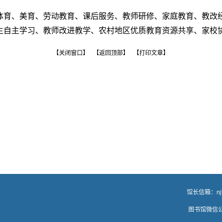
体育、美育、劳动教育、课后服务、教师研修、家庭教育、教改
生自主学习、教师改进教学、农村地区优质教育资源共享、家校
【关闭窗口】
【返回顶部】
【打印文章】
、档案馆、校史馆 馆长信箱：
n
桥街1号 邮编：641100 图书馆微信公众