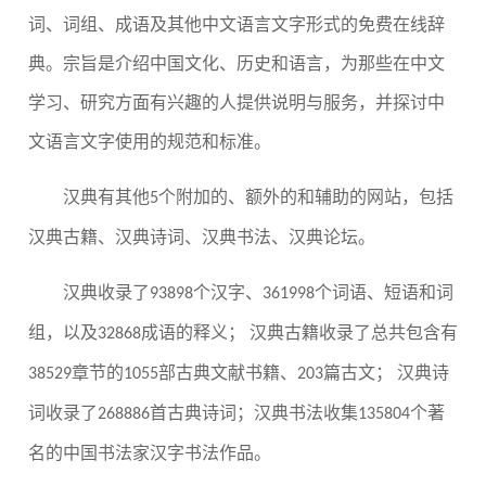
词、词组、成语及其他中文语言文字形式的免费在线辞
典。宗旨是介绍中国文化、历史和语言，为那些在中文
学习、研究方面有兴趣的人提供说明与服务，并探讨中
文语言文字使用的规范和标准。
汉典有其他
个附加的、额外的和辅助的网站，包括
5
汉典古籍、汉典诗词、汉典书法、汉典论坛。
汉典收录了
个汉字、
个词语、短语和词
93898
361998
组，以及
成语的释义； 汉典古籍收录了总共包含有
32868
章节的
部古典文献书籍、
篇古文； 汉典诗
38529
1055
203
词收录了
首古典诗词；汉典书法收集
个著
268886
135804
名的中国书法家汉字书法作品。