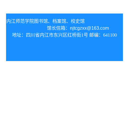
内江师范学院图书馆、
档案馆、校史馆
馆长信箱：
njtcgzxx@163.com
地址：四川省内江市东兴区红桥街1号 邮编：641100