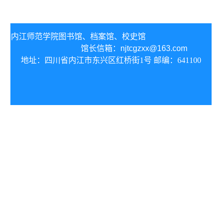
内江师范学院图书馆、
档案馆、校史馆
馆长信箱：
njtcgzxx@163.com
地址：四川省内江市东兴区红桥街1号 邮编：641100