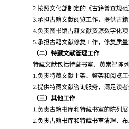
2
.
按照文化部制定的《古籍普查规范
3.
承担古籍文献阅览工作，提供古籍
4
.
负责图书馆古籍文献资源数字化项
5
.
承担古籍文献修复工作，修复质量
（
二
）
特藏文献管理工作
特藏文献包括特藏
书
室、黄崇智陈
1.
负责特藏文献上架、整架和阅览工
2.
提供特藏文献咨询服务，满足读者
（
三
）
其他工作
1
.
负责古籍书库和特藏
书
室的陈列展
2
.
负责古籍书库和特藏
书
室清理、布