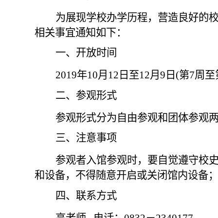
为展现学校办学历程，营造良好的
相关事宜通知如下：
一、开放时间
2019
年
10
月
12
日至
12
月
9
日
(
第
7
周至
二、参观形式
参观形式分为自由参观和团体参观
三、注意事项
参观者入馆参观时，要自觉遵守校
和设备，不得随意开启或关闭馆内设备
四、联系方式
高老师
电话：
0832
－
2340177