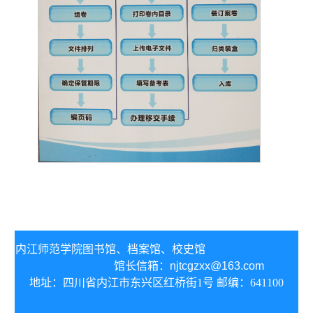
内江师范学院图书馆、
档案馆、校史馆
馆长信箱：
njtcgzxx@163.com
地址：四川省内江市东兴区红桥街1号 邮编：641100