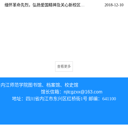
缅怀革命先烈，弘扬爱国精神及关心新校区建设
2018-12-10
查看更多
内江师范学院图书馆、
档案馆、校史馆
馆长信箱：
njtcgzxx@163.com
地址：四川省内江市东兴区红桥街1号 邮编：641100