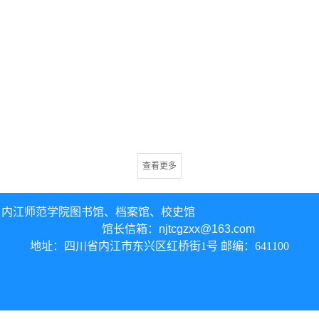
查看更多
内江师范学院图书馆、
档案馆、校史馆
馆长信箱：
njtcgzxx@163.com
地址：四川省内江市东兴区红桥街1号 邮编：641100