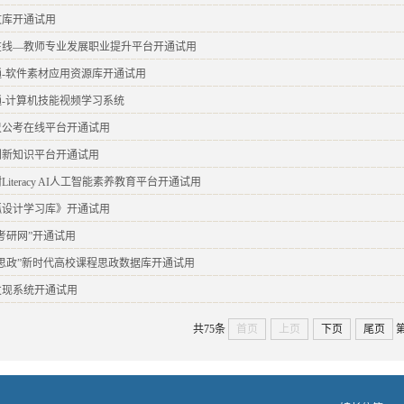
文库开通试用
在线—教师专业发展职业提升平台开通试用
通-软件素材应用资源库开通试用
通-计算机技能视频学习系统
尺公考在线平台开通试用
创新知识平台开通试用
Literacy AI人工智能素养教育平台开通试用
狐设计学习库》开通试用
考研网”开通试用
程思政”新时代高校课程思政数据库开通试用
发现系统开通试用
共75条
首页
上页
下页
尾页