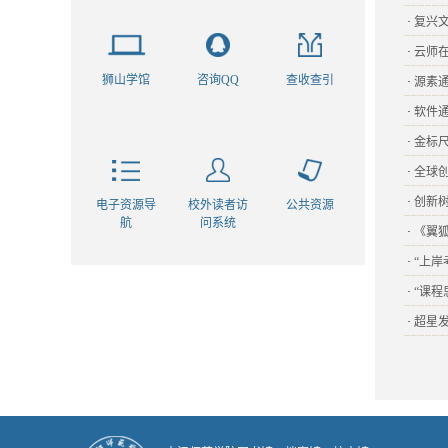
·
复兴
·
云师
狮山学馆
咨询QQ
查收查引
·
源素
·
软件
·
金标
·
全球
·
创新树
电子资源导
校外读者访
公共资源
航
问系统
·
《翼
·
“上岸
·
“课
·
超星