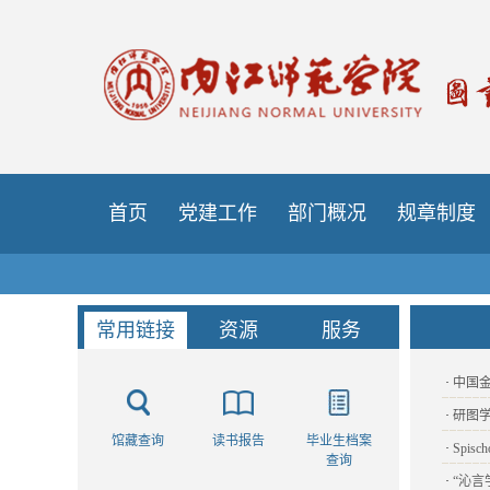
首页
党建工作
部门概况
规章制度
常用链接
资源
服务
·
中国
·
研图
馆藏查询
读书报告
毕业生档案
·
Spis
查询
·
“沁言